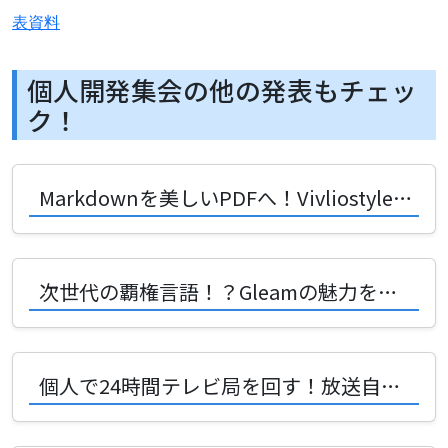
表資料
個人開発集会の他の発表もチェッ
ク！
Markdownを美しいPDFへ！Vivliostyleで変わる未来の書類作成術
次世代の覇権言語！？Gleamの魅力を創好リナさんがVRChatで熱弁！
個人で24時間テレビ局を回す！放送自動化システムICS-TVの驚愕アーキテクチャ