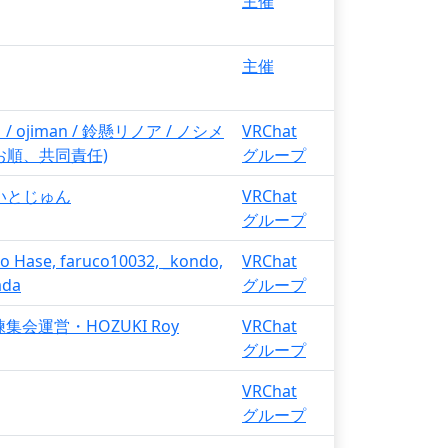
主催
主催
 ojiman / 鈴懸リノア / ノシメ
VRChat
お順、共同責任)
グループ
・いとじゅん
VRChat
グループ
ho Hase, faruco10032, _kondo,
VRChat
ada
グループ
集会運営・HOZUKI Roy
VRChat
グループ
VRChat
グループ