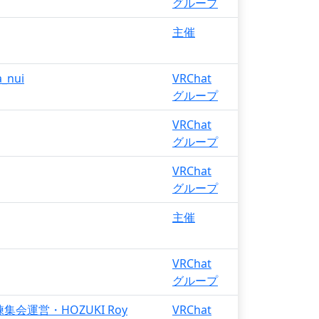
グループ
主催
_nui
VRChat
グループ
VRChat
グループ
VRChat
グループ
主催
VRChat
グループ
集会運営・HOZUKI Roy
VRChat