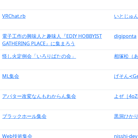
VRChat.rb
いとじゅ
電子工作の興味人と趣味人『EDIY HOBBYIST
digiponta
GATHERING PLACE』に集まろう
怪し火定例会「いろりばたの会」
相塚松（
ML集会
げそん≺Ge
アバター改変なんもわからん集会
よぜ［4oZ
ブラックホール集会
黒洞ひか
Web技術集会
nisshi-