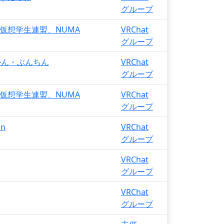
グループ
 日本仮想学生連盟、NUMA
VRChat
グループ
かん・ぶんちん
VRChat
グループ
 日本仮想学生連盟、NUMA
VRChat
グループ
on
VRChat
グループ
VRChat
グループ
VRChat
グループ