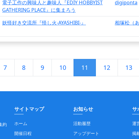
電子工作の興味人と趣味人『EDIY HOBBYIST
digiponta
GATHERING PLACE』に集まろう
妖怪好き交流所『怪し火-AYASHIBI-』
相塚松（
7
8
9
10
11
12
13
サイトマップ
お知らせ
サ
ホーム
活動履歴
運
集約
開催日程
アップデート
掲