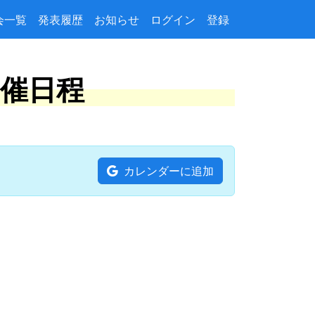
会一覧
発表履歴
お知らせ
ログイン
登録
開催日程
カレンダーに追加