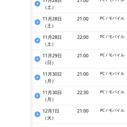
11月28日
21:00
（土）
PC / モバイル
11月28日
21:00
（土）
PC / モバイル
11月28日
22:00
（土）
PC / モバイル
11月29日
21:00
（日）
PC / モバイル
11月30日
21:00
（月）
PC / モバイル
11月30日
22:30
（月）
PC / モバイル
12月1日
21:00
（火）