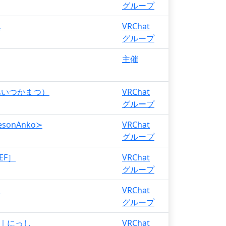
グループ
ん
VRChat
グループ
主催
あいつかまつ）
VRChat
グループ
sonAnko≻
VRChat
グループ
EF］
VRChat
グループ
り
VRChat
グループ
dev｜にっし
VRChat