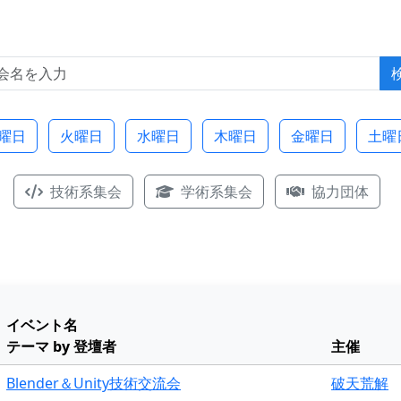
曜日
火曜日
水曜日
木曜日
金曜日
土曜
技術系集会
学術系集会
協力団体
イベント名
テーマ by 登壇者
主催
Blender＆Unity技術交流会
破天荒解