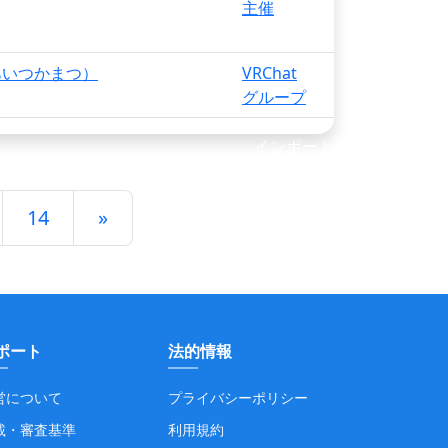
主催
あいつかまつ）
VRChat
グループ
インポート
14
»
ポート
法的情報
営について
プライバシーポリシー
載・審査基準
利用規約