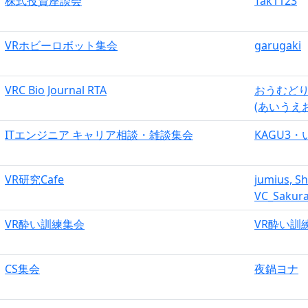
株式投資座談会
Tak1123
VRホビーロボット集会
garugaki
VRC Bio Journal RTA
おうむどり /
(あいうえ
ITエンジニア キャリア相談・雑談集会
KAGU3
VR研究Cafe
jumius, S
VC_Sakur
VR酔い訓練集会
VR酔い訓練
CS集会
夜鍋ヨナ