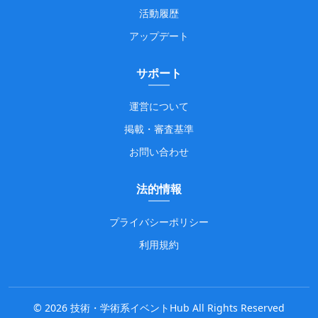
活動履歴
アップデート
サポート
運営について
掲載・審査基準
お問い合わせ
法的情報
プライバシーポリシー
利用規約
©
2026
技術・学術系イベントHub All Rights Reserved