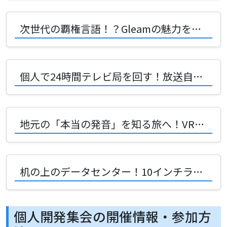
次世代の覇権言語！？Gleamの魅力を創好リナさんがVRChatで熱弁！
個人で24時間テレビ局を回す！放送自動化システムICS-TVの驚愕アーキテクチャ
地元の「本当の発音」を知る旅へ！VRChat発の地名アクセントマップが面白い
机の上のデータセンター！10インチラックと3Dプリンタで広がるDIYの無限の楽しさ
個人開発集会の開催情報・参加方