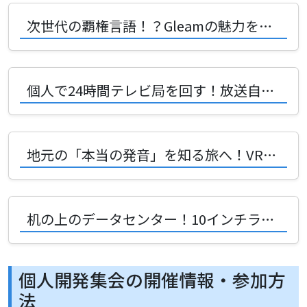
次世代の覇権言語！？Gleamの魅力を創好リナさんがVRChatで熱弁！
個人で24時間テレビ局を回す！放送自動化システムICS-TVの驚愕アーキテクチャ
地元の「本当の発音」を知る旅へ！VRChat発の地名アクセントマップが面白い
机の上のデータセンター！10インチラックと3Dプリンタで広がるDIYの無限の楽しさ
個人開発集会の開催情報・参加方
法