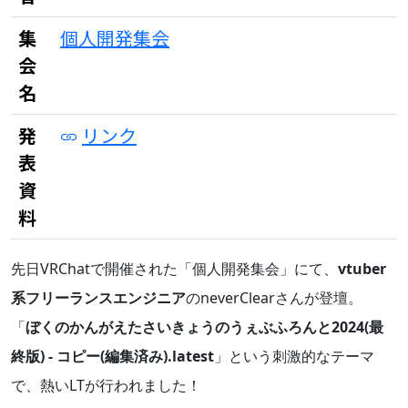
集
個人開発集会
会
名
発
リンク
表
資
料
先日VRChatで開催された「個人開発集会」にて、
vtuber
系フリーランスエンジニア
のneverClearさんが登壇。
「
ぼくのかんがえたさいきょうのうぇぶふろんと2024(最
終版) - コピー(編集済み).latest
」という刺激的なテーマ
で、熱いLTが行われました！