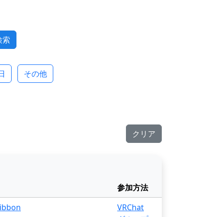
検索
日
その他
クリア
参加方法
ibbon
VRChat