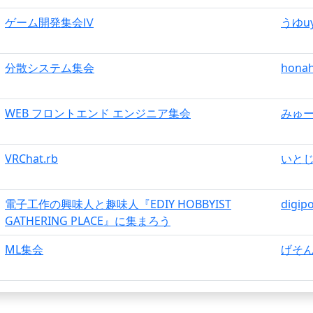
ゲーム開発集会Ⅳ
うゆu
分散システム集会
honah
WEB フロントエンド エンジニア集会
みゅ
VRChat.rb
いと
電子工作の興味人と趣味人『EDIY HOBBYIST
digip
GATHERING PLACE』に集まろう
ML集会
げそん