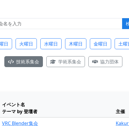
曜日
火曜日
水曜日
木曜日
金曜日
土曜
技術系集会
学術系集会
協力団体
イベント名
テーマ by 登壇者
主催
VRC Blender集会
Kakur