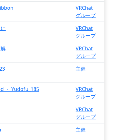
ibbon
VRChat
グループ
ゆに
VRChat
グループ
荒解
VRChat
グループ
23
主催
ed ・ Yudofu_185
VRChat
グループ
VRChat
グループ
a
主催