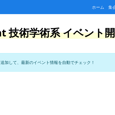
ホーム
集
hat 技術学術系 イベント
ーに追加して、最新のイベント情報を自動でチェック！