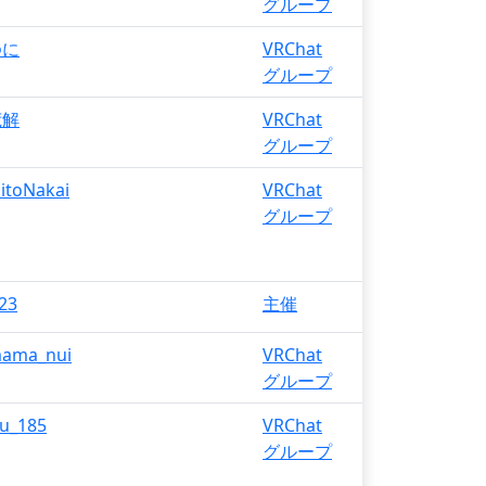
グループ
ゆに
VRChat
グループ
荒解
VRChat
グループ
itoNakai
VRChat
グループ
23
主催
ama_nui
VRChat
グループ
u_185
VRChat
グループ