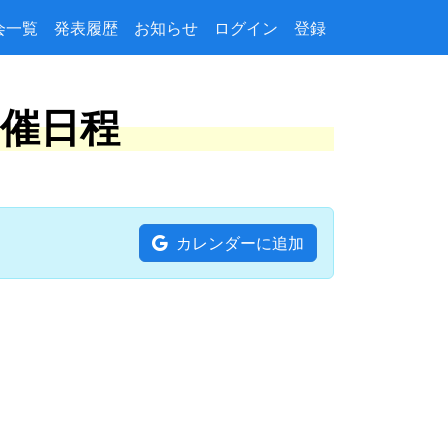
会一覧
発表履歴
お知らせ
ログイン
登録
開催日程
カレンダーに追加