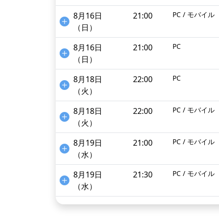
PC / モバイル
8月16日
21:00
（日）
PC
8月16日
21:00
（日）
PC
8月18日
22:00
（火）
PC / モバイル
8月18日
22:00
（火）
PC / モバイル
8月19日
21:00
（水）
PC / モバイル
8月19日
21:30
（水）