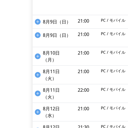
PC / モバイル
21:00
8月9日（日）
PC / モバイル
21:00
8月9日（日）
PC / モバイル
8月10日
21:00
（月）
PC / モバイル
8月11日
21:00
（火）
PC / モバイル
8月11日
22:00
（火）
PC / モバイル
8月12日
21:00
（水）
PC / モバイル
8月12日
21:30