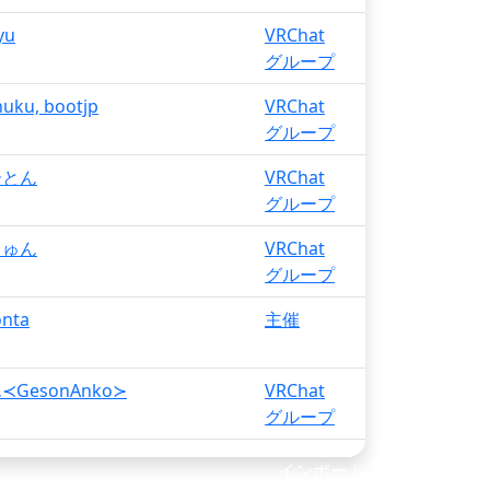
yu
VRChat
グループ
uku, bootjp
VRChat
グループ
ーとん
VRChat
グループ
じゅん
VRChat
グループ
onta
主催
≺GesonAnko≻
VRChat
グループ
インポート