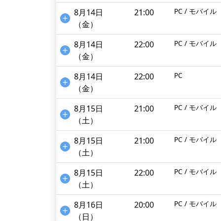
PC / モバイル
8月14日
21:00
（金）
PC / モバイル
8月14日
22:00
（金）
PC
8月14日
22:00
（金）
PC / モバイル
8月15日
21:00
（土）
PC / モバイル
8月15日
21:00
（土）
PC / モバイル
8月15日
22:00
（土）
PC / モバイル
8月16日
20:00
（日）