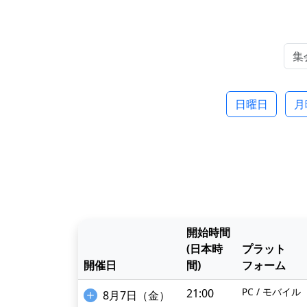
日曜日
月
開始時間
(日本時
プラット
開催日
間)
フォーム
PC / モバイル
21:00
8月7日（金）