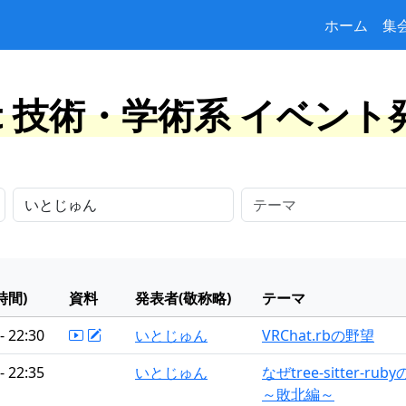
ホーム
集
at 技術・学術系 イベン
時間)
資料
発表者(敬称略)
テーマ
- 22:30
いとじゅん
VRChat.rbの野望
- 22:35
いとじゅん
なぜtree-sitte
～敗北編～