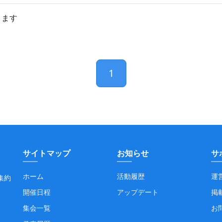
きます
1
サイトマップ
お知らせ
サ
ホーム
活動履歴
運
集約
開催日程
アップデート
掲
集会一覧
お