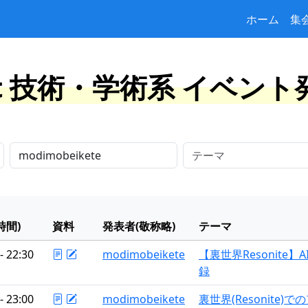
ホーム
集
at 技術・学術系 イベン
時間)
資料
発表者(敬称略)
テーマ
- 22:30
modimobeikete
【裏世界Resonite】
録
- 23:00
modimobeikete
裏世界(Resonite