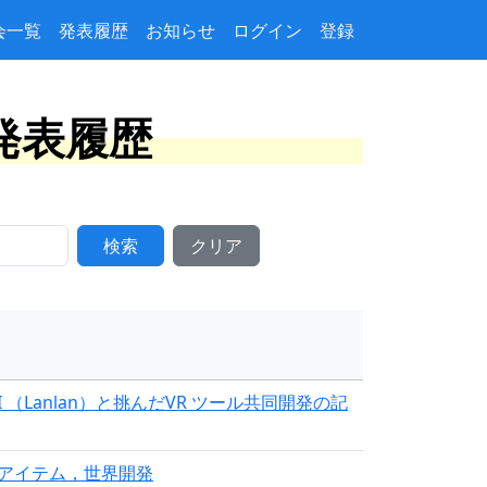
会一覧
発表履歴
お知らせ
ログイン
登録
ト発表履歴
検索
クリア
AI （Lanlan）と挑んだVR ツール共同開発の記
)でのアイテム，世界開発