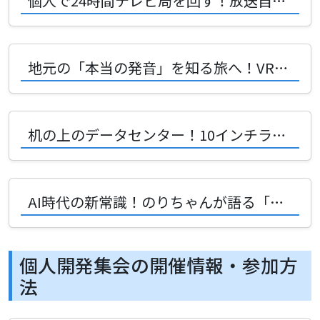
個人で24時間テレビ局を回す！放送自動化システムICS-TVの驚愕アーキテクチャ
地元の「本当の発音」を知る旅へ！VRChat発の地名アクセントマップが面白い
机の上のデータセンター！10インチラックと3Dプリンタで広がるDIYの無限の楽しさ
AI時代の新常識！のりちゃんが語る「作らずに書く」注文駆動開発の衝撃
個人開発集会の開催情報・参加方
法