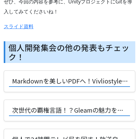
ぜひ、今回の内容を参考に、UnityプロジェクトにGitを導
入してみてくださいね！
スライド資料
個人開発集会の他の発表もチェッ
ク！
Markdownを美しいPDFへ！Vivliostyleで変わる未来の書類作成術
次世代の覇権言語！？Gleamの魅力を創好リナさんがVRChatで熱弁！