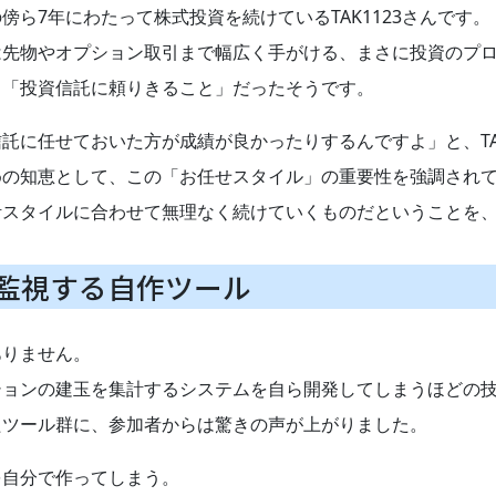
ら7年にわたって株式投資を続けているTAK1123さんです。
らには先物やオプション取引まで幅広く手がける、まさに投資のプ
も「投資信託に頼りきること」だったそうです。
託に任せておいた方が成績が良かったりするんですよ」と、TAK
めの知恵として、この「お任せスタイル」の重要性を強調され
活スタイルに合わせて無理なく続けていくものだということを
監視する自作ツール
ありません。
ションの建玉を集計するシステムを自ら開発してしまうほどの
たツール群に、参加者からは驚きの声が上がりました。
を自分で作ってしまう。