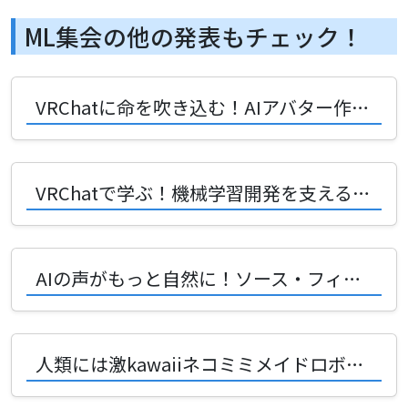
ML集会の他の発表もチェック！
VRChatに命を吹き込む！AIアバター作成ツールvrcpilotの衝撃
VRChatで学ぶ！機械学習開発を支える法務の知恵と未来への挑戦
AIの声がもっと自然に！ソース・フィルタ型Neural Vocoderの可能性
人類には激kawaiiネコミミメイドロボが必要！VRChat ML集会発表