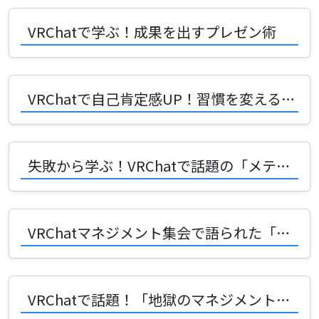
VRChatで学ぶ！成果を出すプレゼン術
VRChatで自己肯定感UP！習慣を変える秘訣とは？
失敗から学ぶ！VRChatで話題の「メテオフォール型開発」の悲劇とその回避術
VRChatマネジメント集会で語られた「ヒューマンエラーのマネジメント」って？あんでぃさんの発表を徹底解説！
VRChatで話題！「地獄のマネジメントの始め方」とは？クルツさんの発表を徹底解説！