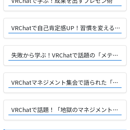
VRChatで学ぶ！成果を出すプレゼン術
VRChatで自己肯定感UP！習慣を変える秘訣とは？
失敗から学ぶ！VRChatで話題の「メテオフォール型開発」の悲劇とその回避術
VRChatマネジメント集会で語られた「ヒューマンエラーのマネジメント」って？あんでぃさんの発表を徹底解説！
VRChatで話題！「地獄のマネジメントの始め方」とは？クルツさんの発表を徹底解説！