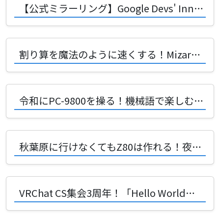
【公式ミラーリング】Google Devs' Innovative Crosstalk
割り算を魔法のように速くする！Mizarさんが語る計算高速化の秘密
令和にPC-9800を操る！機械語で楽しむ究極のレトロPC体験
秋葉原に行けなくてもZ80は作れる！夜鍋ヨナさんが語る自作PCの魅力
VRChat CS集会3周年！「Hello World」から始まる技術の冒険譚