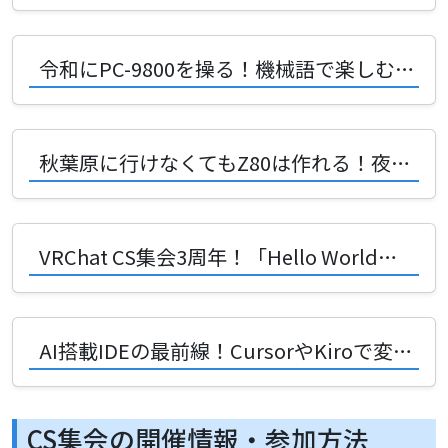
令和にPC-9800を操る！機械語で楽しむ究極のレトロPC体験
秋葉原に行けなくてもZ80は作れる！夜鍋ヨナさんが語る自作PCの魅力
VRChat CS集会3周年！「Hello World」から始まる技術の冒険譚
AI搭載IDEの最前線！CursorやKiroで変わる次世代の開発体験
CS集会の開催情報・参加方法