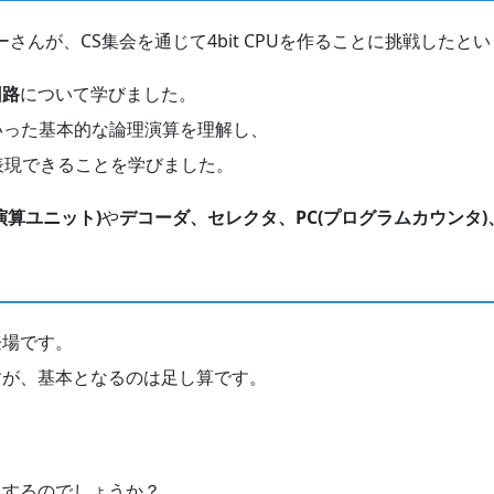
ーさんが、CS集会を通じて4bit CPUを作ることに挑戦した
回路
について学びました。
いった基本的な論理演算を理解し、
表現できることを学びました。
演算ユニット)
や
デコーダ、セレクタ、PC(プログラムカウンタ)
登場です。
すが、基本となるのは足し算です。
現するのでしょうか？