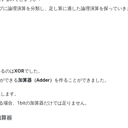
ープに論理演算を分類し、足し算に適した論理演算を探っていき
いるのは
XOR
でした。
計算ができる
加算器（Adder）
を作ることができました。
生します。
がある場合、1bitの加算器だけでは足りません。
加算器