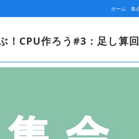
ホーム
集
で学ぶ！CPU作ろう#3：足し