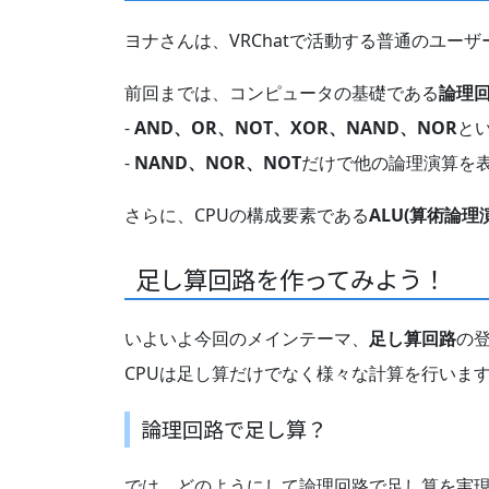
ヨナさんは、VRChatで活動する普通のユーザ
前回までは、コンピュータの基礎である
論理
-
AND、OR、NOT、XOR、NAND、NOR
と
-
NAND、NOR、NOT
だけで他の論理演算を
さらに、CPUの構成要素である
ALU(算術論理
足し算回路を作ってみよう！
いよいよ今回のメインテーマ、
足し算回路
の
CPUは足し算だけでなく様々な計算を行いま
論理回路で足し算？
では、どのようにして論理回路で足し算を実