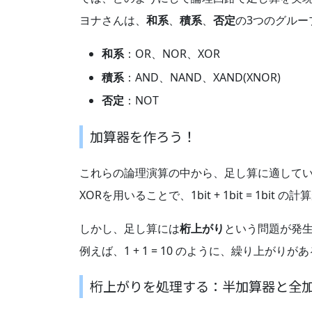
ヨナさんは、
和系
、
積系
、
否定
の3つのグル
和系
：OR、NOR、XOR
積系
：AND、NAND、XAND(XNOR)
否定
：NOT
加算器を作ろう！
これらの論理演算の中から、足し算に適して
XORを用いることで、1bit + 1bit = 1bit の
しかし、足し算には
桁上がり
という問題が発
例えば、1 + 1 = 10 のように、繰り上がり
桁上がりを処理する：半加算器と全