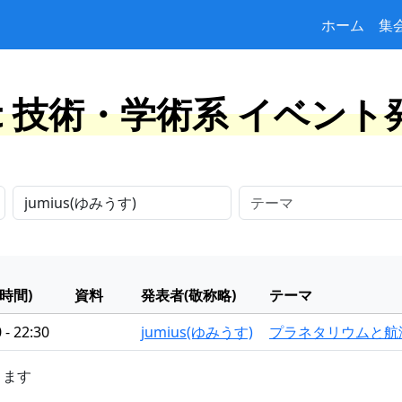
ホーム
集
at 技術・学術系 イベン
時間)
資料
発表者(敬称略)
テーマ
 - 22:30
jumius(ゆみうす)
プラネタリウムと航
きます