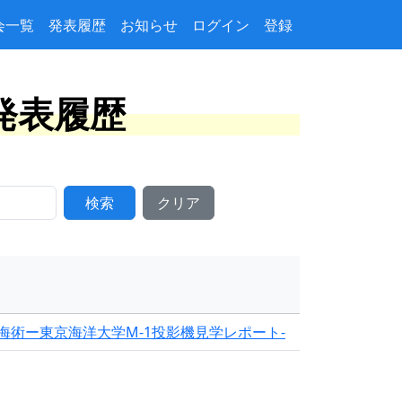
会一覧
発表履歴
お知らせ
ログイン
登録
ト発表履歴
検索
クリア
海術ー東京海洋大学M-1投影機見学レポート-