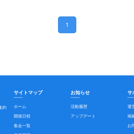
1
サイトマップ
お知らせ
サ
ホーム
活動履歴
運
集約
開催日程
アップデート
掲
集会一覧
お