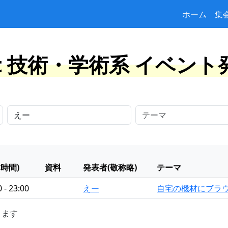
ホーム
集
at 技術・学術系 イベン
本時間)
資料
発表者(敬称略)
テーマ
 - 23:00
えー
自宅の機材にブラ
きます