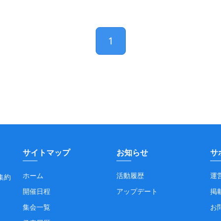
1
サイトマップ
お知らせ
サ
ホーム
活動履歴
運
集約
開催日程
アップデート
掲
集会一覧
お