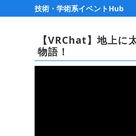
技術・学術系イベントHub
【VRChat】地上
物語！