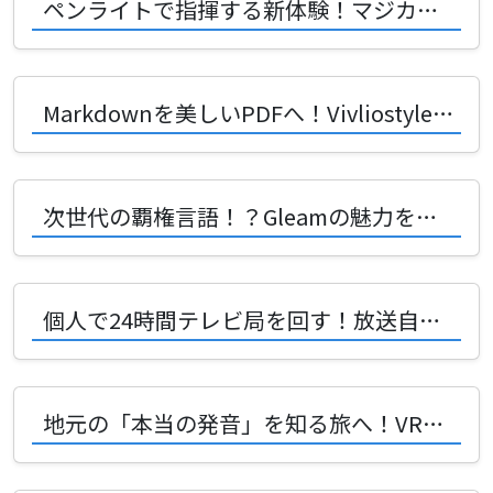
ペンライトで指揮する新体験！マジカルミライ2026入選作の開発秘話
Markdownを美しいPDFへ！Vivliostyleで変わる未来の書類作成術
次世代の覇権言語！？Gleamの魅力を創好リナさんがVRChatで熱弁！
個人で24時間テレビ局を回す！放送自動化システムICS-TVの驚愕アーキテクチャ
地元の「本当の発音」を知る旅へ！VRChat発の地名アクセントマップが面白い