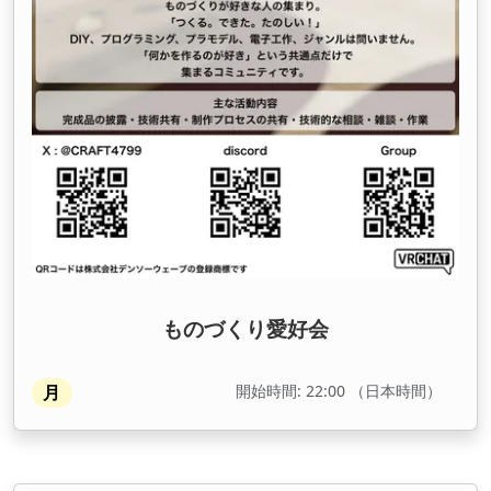
ものづくり愛好会
開始時間: 22:00 （日本時間）
月