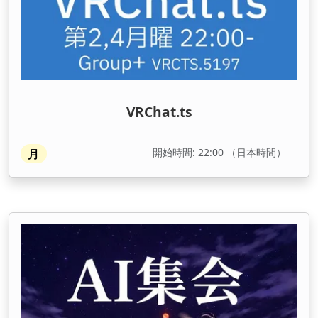
VRChat.ts
開始時間: 22:00 （日本時間）
月