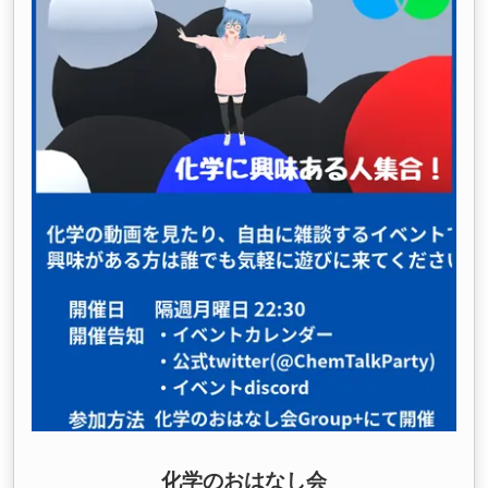
化学のおはなし会