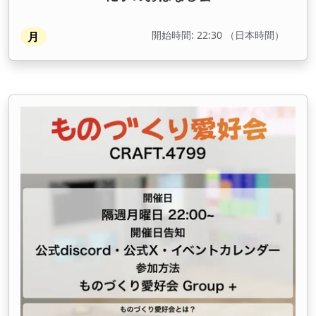
開始時間: 22:30 （日本時間）
月