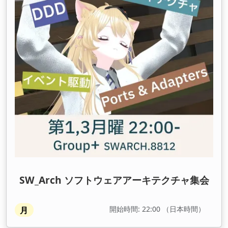
SW_Arch ソフトウェアアーキテクチャ集会
開始時間: 22:00 （日本時間）
月