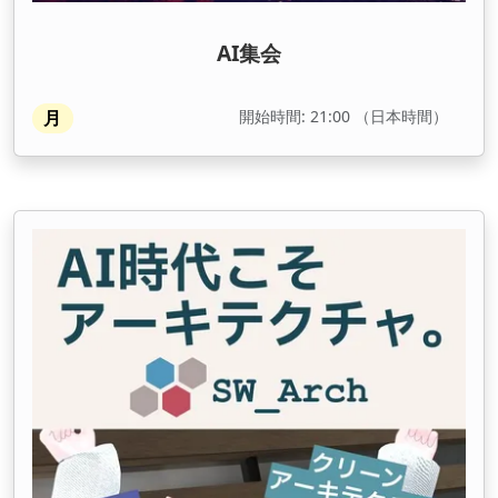
AI集会
開始時間: 21:00 （日本時間）
月