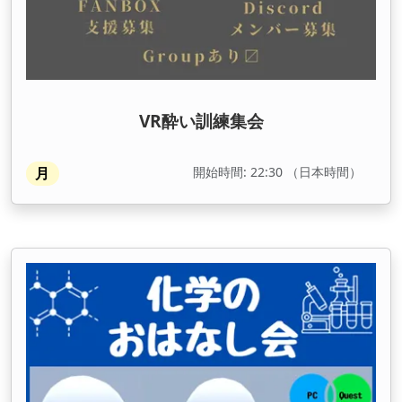
VR酔い訓練集会
開始時間: 22:30 （日本時間）
月