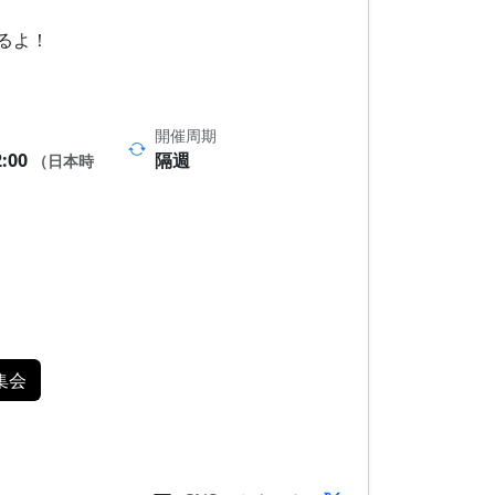
あるよ！
開催周期
2:00
隔週
（日本時
I集会