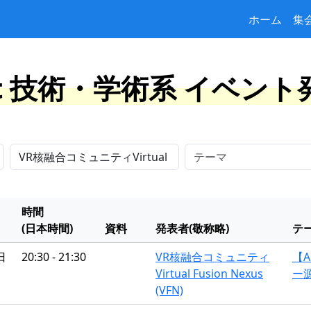
ホーム
集
at 技術・学術系 イベン
時間
(日本時間)
資料
発表者(敬称略)
テ
日
20:30 - 21:30
VR核融合コミュニティ
【A
Virtual Fusion Nexus
ー
(VFN)