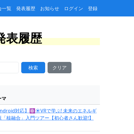
会一覧
発表履歴
お知らせ
ログイン
登録
ト発表履歴
検索
クリア
ーマ
ndroid対応】⚛️☀️VRで学ぶ! 未来のエネルギ
源「核融合」入門ツアー【初心者さん歓迎!】