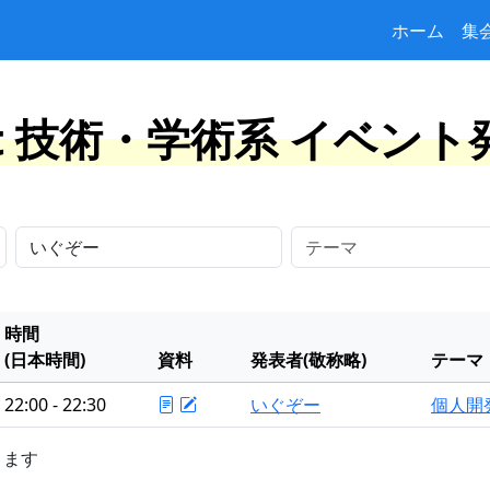
ホーム
集
at 技術・学術系 イベン
時間
(日本時間)
資料
発表者(敬称略)
テーマ
22:00 - 22:30
いぐぞー
個人開
きます