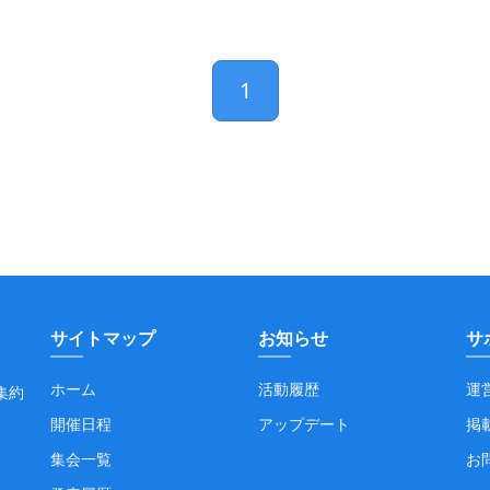
1
サイトマップ
お知らせ
サ
ホーム
活動履歴
運
集約
開催日程
アップデート
掲
集会一覧
お