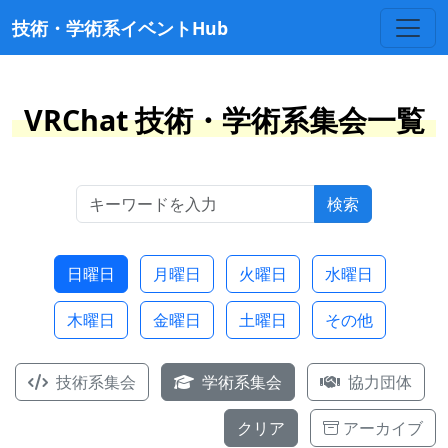
技術・学術系イベントHub
VRChat 技術・学術系集会一覧
検索
日曜日
月曜日
火曜日
水曜日
木曜日
金曜日
土曜日
その他
技術系集会
学術系集会
協力団体
クリア
アーカイブ