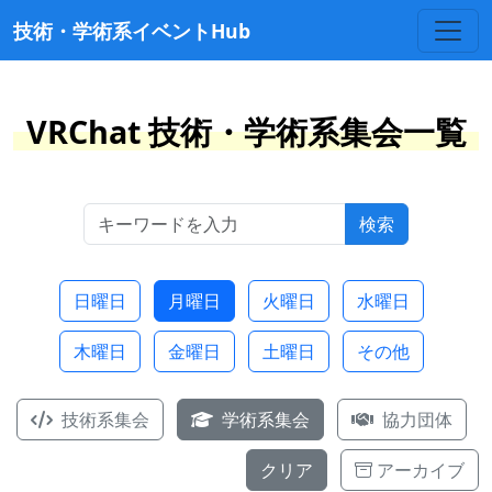
技術・学術系イベントHub
VRChat 技術・学術系集会一覧
検索
日曜日
月曜日
火曜日
水曜日
木曜日
金曜日
土曜日
その他
技術系集会
学術系集会
協力団体
クリア
アーカイブ